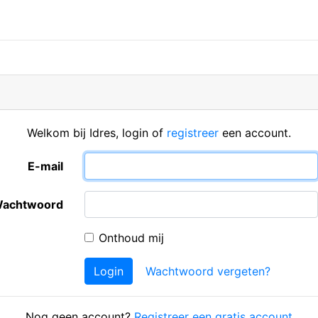
Welkom bij Idres, login of
registreer
een account.
E-mail
achtwoord
Onthoud mij
Login
Wachtwoord vergeten?
Nog geen account?
Registreer een gratis account